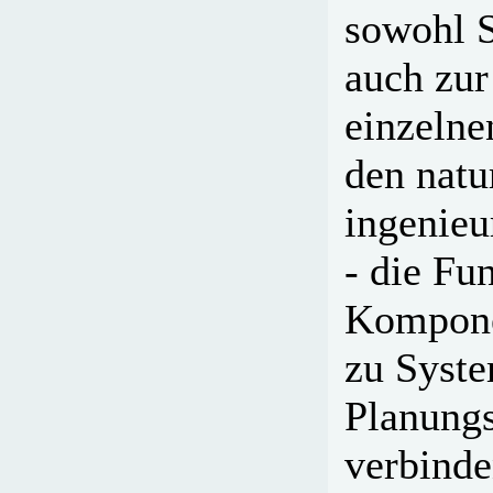
sowohl S
auch zur
einzelne
den natu
ingenieu
- die Fu
Kompone
zu Syste
Planungs
verbinde