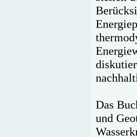
Berücksi
Energie
thermod
Energie
diskutie
nachhalt
Das Buch
und Geo
Wasserkr