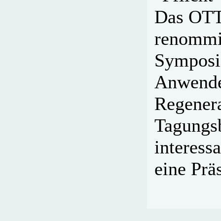
Das OTTI
renommie
Symposi
Anwender
Regenera
Tagungsb
interess
eine Prä