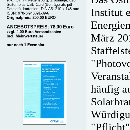
e.V. (OTTI), Regensburg, 1. Auflage, 826
Seiten plus USB-Card (Beiträge als pdf-
Institut
Dateien), kartoniert, DIN A5: 210 x 148 mm
ISBN: 978-3-943891-09-6
Originalpreis: 250,00 EURO
Energien
ANGEBOTSPREIS: 78,00 Euro
zzgl. 4,00 Euro Versandkosten
März 201
incl. Mehrwertsteuer
nur noch 1 Exemplar
Staffels
"Photovo
Veransta
häufig a
Solarbra
Würdigun
"Pflicht