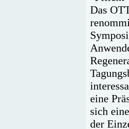
Das OTTI
renommie
Symposi
Anwender
Regenera
Tagungsb
interess
eine Prä
sich ei
der Einz