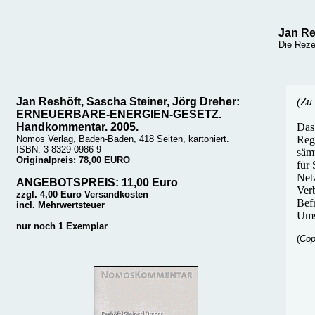
Jan Re
Die Reze
Jan Reshöft, Sascha Steiner, Jörg Dreher:
(Zu 
ERNEUERBARE-ENERGIEN-GESETZ.
Handkommentar. 2005.
Das
Nomos Verlag, Baden-Baden, 418 Seiten, kartoniert.
Reg
ISBN: 3-8329-0986-9
säm
Originalpreis: 78,00 EURO
für
Net
ANGEBOTSPREIS: 11,00 Euro
Verb
zzgl. 4,00 Euro Versandkosten
Befr
incl. Mehrwertsteuer
Ums
nur noch 1 Exemplar
(
Cop