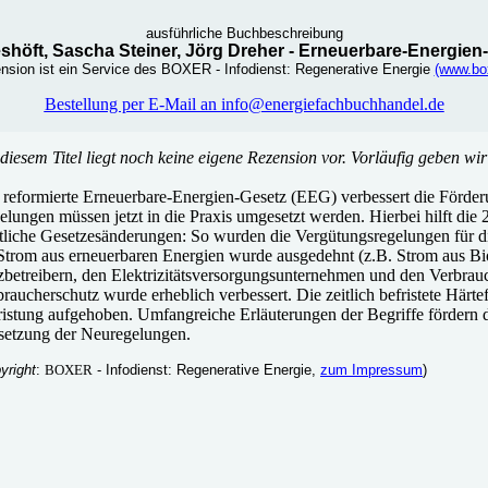
ausführliche Buchbeschreibung
shöft, Sascha Steiner, Jörg Dreher - Erneuerbare-Energien
nsion ist ein Service des BOXER - Infodienst: Regenerative Energie
(www.bo
Bestellung per E-Mail an info@energiefachbuchhandel.de
diesem Titel liegt noch keine eigene Rezension vor. Vorläufig geben wi
 reformierte Erneuerbare-Energien-Gesetz (EEG) verbessert die Förder
elungen müssen jetzt in die Praxis umgesetzt werden. Hierbei hilft d
tliche Gesetzesänderungen: So wurden die Vergütungsregelungen für die
 Strom aus erneuerbaren Energien wurde ausgedehnt (z.B. Strom aus B
zbetreibern, den Elektrizitätsversorgungsunternehmen und den Verbrau
raucherschutz wurde erheblich verbessert. Die zeitlich befristete Härt
istung aufgehoben. Umfangreiche Erläuterungen der Begriffe fördern da
etzung der Neuregelungen.
yright
:
BOXER
- Infodienst: Regenerative Energie,
zum Impressum
)