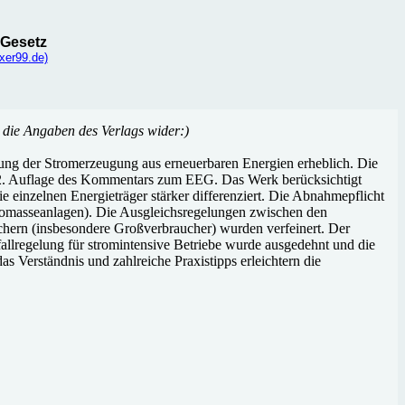
-Gesetz
xer99.de)
r die Angaben des Verlags wider:)
ung der Stromerzeugung aus erneuerbaren Energien erheblich. Die
ie 2. Auflage des Kommentars zum EEG. Das Werk berücksichtigt
 einzelnen Energieträger stärker differenziert. Die Abnahmepflicht
iomasseanlagen). Die Ausgleichsregelungen zwischen den
chern (insbesondere Großverbraucher) wurden verfeinert. Der
efallregelung für stromintensive Betriebe wurde ausgedehnt und die
s Verständnis und zahlreiche Praxistipps erleichtern die